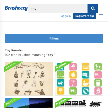
lose
Logga in
Registrera sig
Filters
Toy Penslar
102 free brushes matching
toy