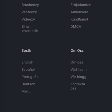
Brusheezy
Erbjudanden
Vecteezy
Annonsera
Videezy
Kundtjänst
Bli en
DMCA
leverantör
Språk
Om Oss
English
Om oss
Español
Vårt team
Português
Vår blogg
Deutsch
Kontakta
oss
Mer...