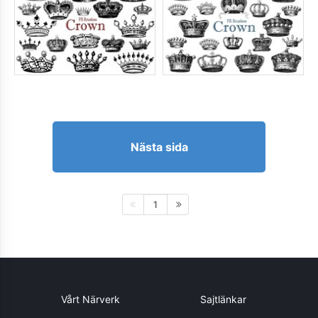
Nästa sida
1
Vårt Närverk
Sajtlänkar