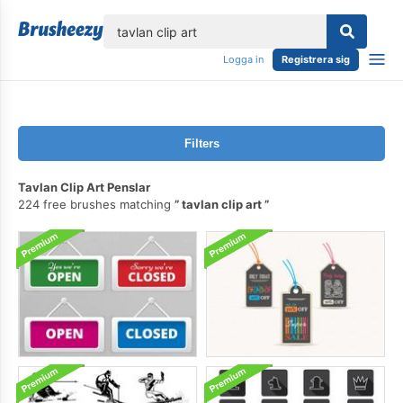
lose
Logga in
Registrera sig
Filters
Tavlan Clip Art Penslar
224 free brushes matching
tavlan clip art