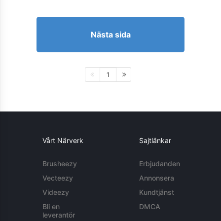
Nästa sida
1
Vårt Närverk
Sajtlänkar
Brusheezy
Erbjudanden
Vecteezy
Annonsera
Videezy
Kundtjänst
Bli en
DMCA
leverantör