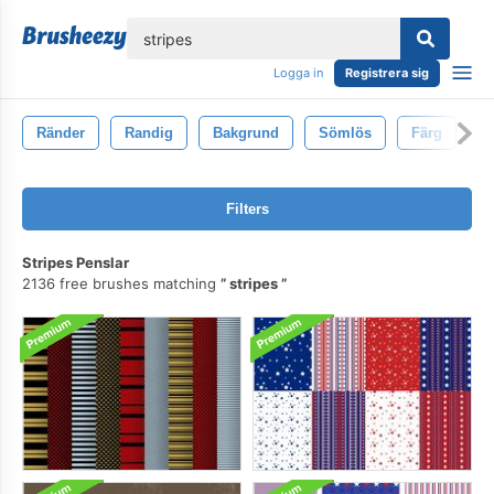
lose
Logga in
Registrera sig
Ränder
Randig
Bakgrund
Sömlös
Färg
D
Filters
Stripes Penslar
2136 free brushes matching
stripes