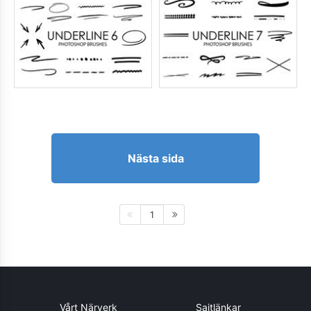
Nästa sida
1
Vårt Närverk
Sajtlänkar