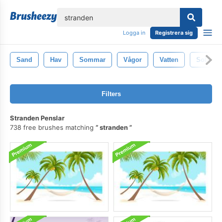
lose
Logga in
Registrera sig
Sand
Hav
Sommar
Vågor
Vatten
Sol
Filters
Stranden Penslar
738 free brushes matching
stranden