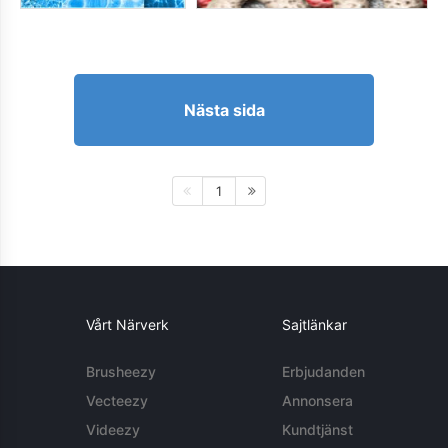
Nästa sida
1
Vårt Närverk
Sajtlänkar
Brusheezy
Erbjudanden
Vecteezy
Annonsera
Videezy
Kundtjänst