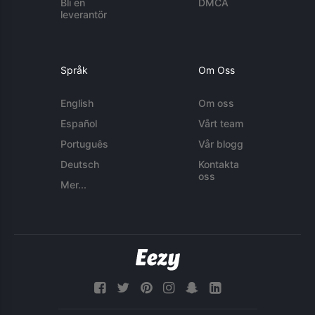
Bli en
DMCA
leverantör
Språk
Om Oss
English
Om oss
Español
Vårt team
Português
Vår blogg
Deutsch
Kontakta
oss
Mer...