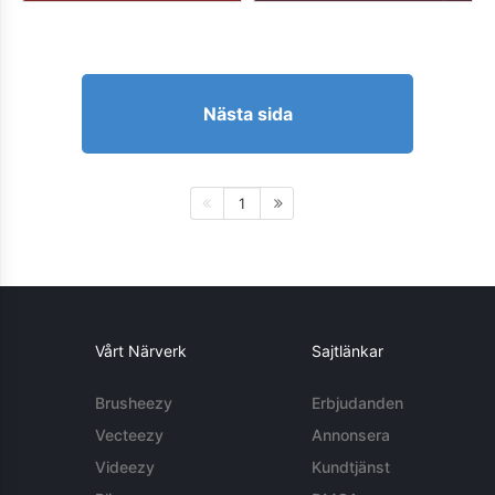
Nästa sida
1
Vårt Närverk
Sajtlänkar
Brusheezy
Erbjudanden
Vecteezy
Annonsera
Videezy
Kundtjänst