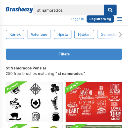
lose
Logga in
Registrera sig
Kärlek
Valentine
Hjärta
Hjärtan
Semester
Filters
St Namorados Penslar
250 free brushes matching
st namorados