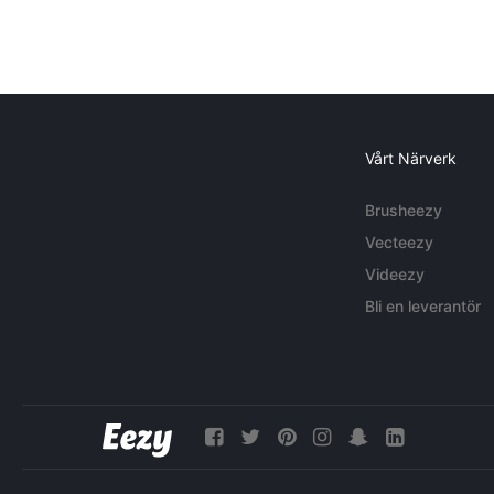
Vårt Närverk
Brusheezy
Vecteezy
Videezy
Bli en leverantör