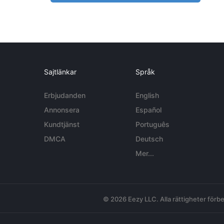
Sajtlänkar
Språk
Erbjudanden
English
Annonsera
Español
Kundtjänst
Português
DMCA
Deutsch
Mer...
© 2026 Eezy LLC. Alla rättigheter förbe