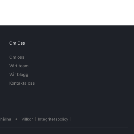
Om Oss
Om oss
Vårt team
Vår blogg
Kontakta oss
•
hållna
Villkor
Integritetspolicy