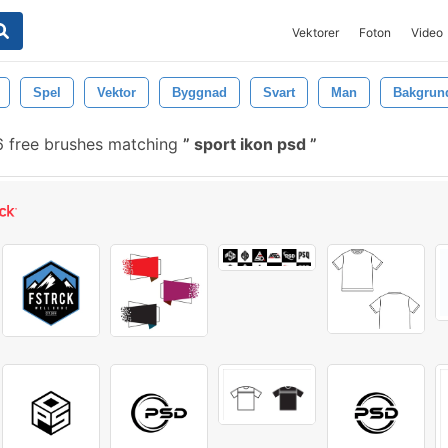
Vektorer
Foton
Video
Spel
Vektor
Byggnad
Svart
Man
Bakgrun
 free brushes matching
sport ikon psd