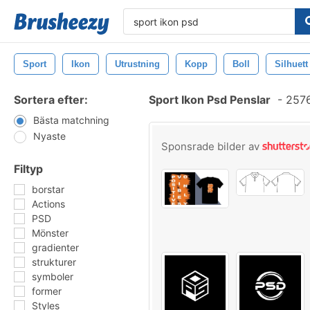
Sport
Ikon
Utrustning
Kopp
Boll
Silhuett
Sortera efter:
Sport Ikon Psd Penslar
-
2576
Bästa matchning
Nyaste
Sponsrade bilder av
Filtyp
borstar
Actions
PSD
Mönster
gradienter
strukturer
symboler
former
Styles