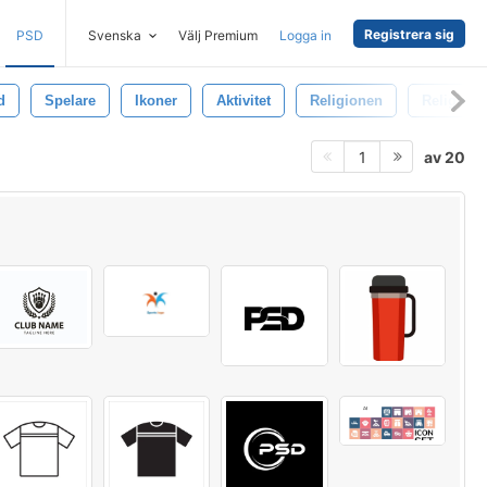
Registrera sig
PSD
Svenska
Välj Premium
Logga in
d
Spelare
Ikoner
Aktivitet
Religionen
Religion
av 20
1