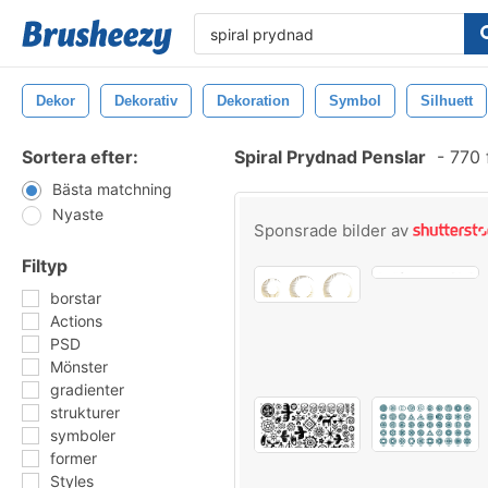
Dekor
Dekorativ
Dekoration
Symbol
Silhuett
Sortera efter:
Spiral Prydnad Penslar
-
770 
Bästa matchning
Nyaste
Sponsrade bilder av
Filtyp
borstar
Actions
PSD
Mönster
gradienter
strukturer
symboler
former
Styles