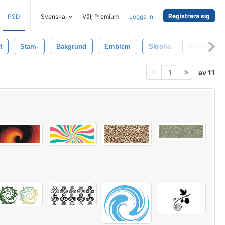
Registrera sig
PSD
Svenska
Välj Premium
Logga in
t
Stam-
Bakgrund
Emblem
Skrolla
Virvla Runt
av 11
1