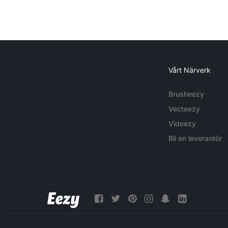
Vårt Närverk
Brusheezy
Vecteezy
Videezy
Bli en leverantör