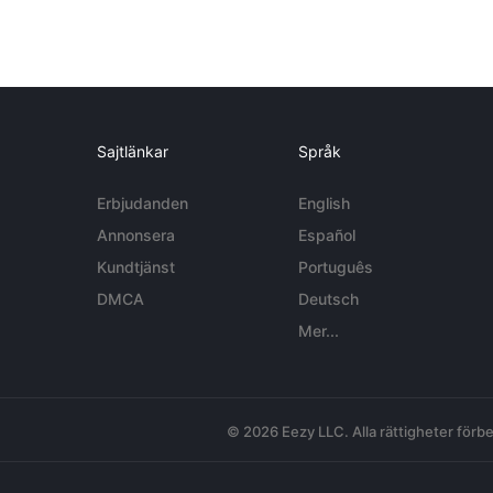
Sajtlänkar
Språk
Erbjudanden
English
Annonsera
Español
Kundtjänst
Português
DMCA
Deutsch
Mer...
© 2026 Eezy LLC. Alla rättigheter förbe