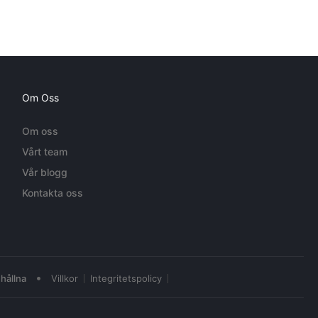
Om Oss
Om oss
Vårt team
Vår blogg
Kontakta oss
•
hållna
Villkor
Integritetspolicy