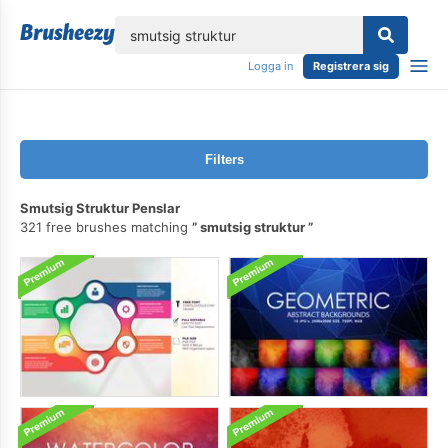
lose
Logga in
Registrera sig
Filters
Smutsig Struktur Penslar
321 free brushes matching
smutsig struktur