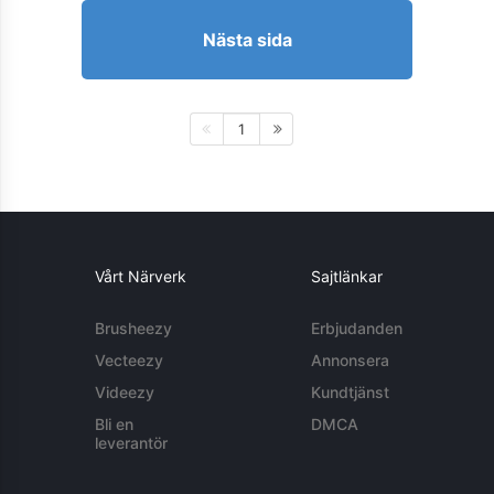
Nästa sida
1
Vårt Närverk
Sajtlänkar
Brusheezy
Erbjudanden
Vecteezy
Annonsera
Videezy
Kundtjänst
Bli en
DMCA
leverantör