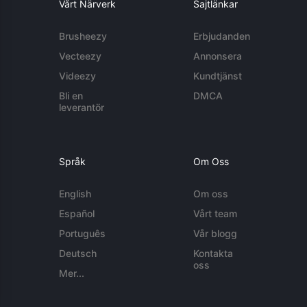
Vårt Närverk
Sajtlänkar
Brusheezy
Erbjudanden
Vecteezy
Annonsera
Videezy
Kundtjänst
Bli en
DMCA
leverantör
Språk
Om Oss
English
Om oss
Español
Vårt team
Português
Vår blogg
Deutsch
Kontakta
oss
Mer...