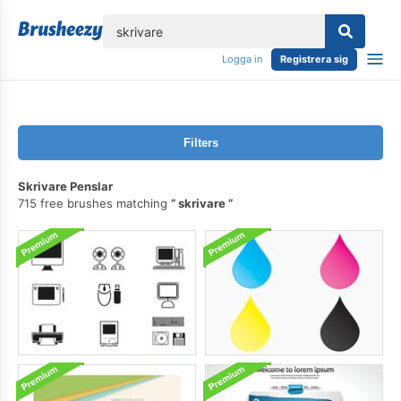
lose
Logga in
Registrera sig
Filters
Skrivare Penslar
715 free brushes matching
skrivare