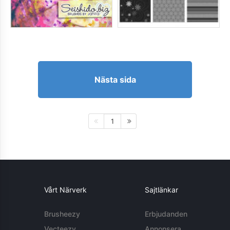
Nästa sida
1
Vårt Närverk
Sajtlänkar
Brusheezy
Erbjudanden
Vecteezy
Annonsera