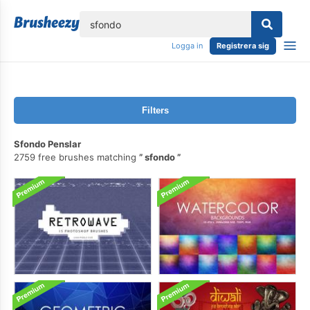
lose
Logga in
Registrera sig
Filters
Sfondo Penslar
2759 free brushes matching
sfondo