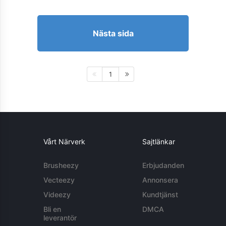
Nästa sida
1
Vårt Närverk
Sajtlänkar
Brusheezy
Erbjudanden
Vecteezy
Annonsera
Videezy
Kundtjänst
Bli en
DMCA
leverantör