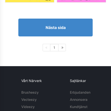
Nästa sida
1
Vårt Närverk
Sajtlänkar
Brusheezy
Erbjudanden
Vecteezy
Annonsera
Videezy
Kundtjänst