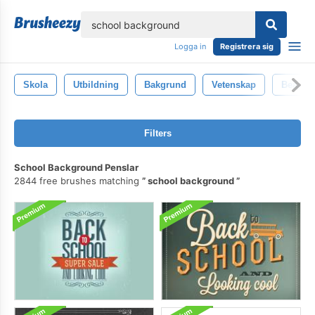
lose
Logga in
Registrera sig
Skola
Utbildning
Bakgrund
Vetenskap
Bearbet
Filters
School Background Penslar
2844 free brushes matching
school background