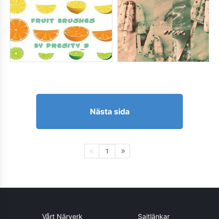
Nästa sida
1
Vårt Närverk
Sajtlänkar