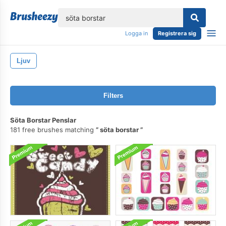
lose
Logga in
Registrera sig
Ljuv
Filters
Söta Borstar Penslar
181 free brushes matching
söta borstar