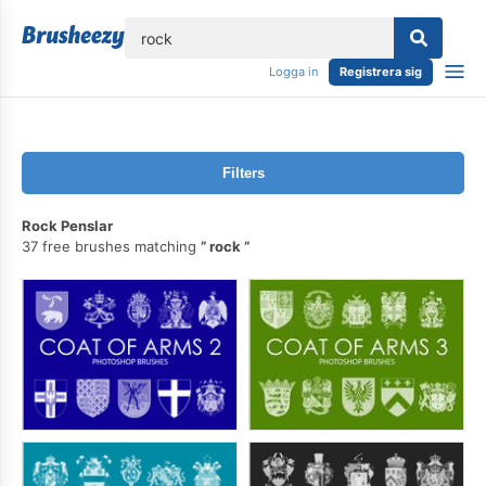
lose
Logga in
Registrera sig
Filters
Rock Penslar
37 free brushes matching
rock