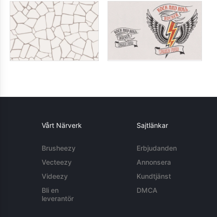
Vårt Närverk
Sajtlänkar
Brusheezy
Erbjudanden
Vecteezy
Annonsera
Videezy
Kundtjänst
Bli en
DMCA
leverantör