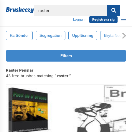
lose
Logga in
Registrera sig
Ha Sönder
Segregation
Upplösning
Bryta Ned
Filters
Raster Penslar
43 free brushes matching
raster