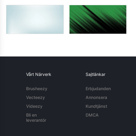
Vårt Närverk
Sajtlänkar
Brusheezy
Erbjudanden
Vecteezy
Annonsera
Videezy
Kundtjänst
Bli en
DMCA
leverantör