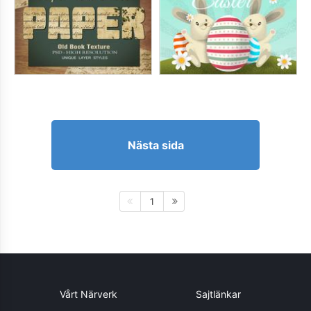
Nästa sida
1
Vårt Närverk
Sajtlänkar