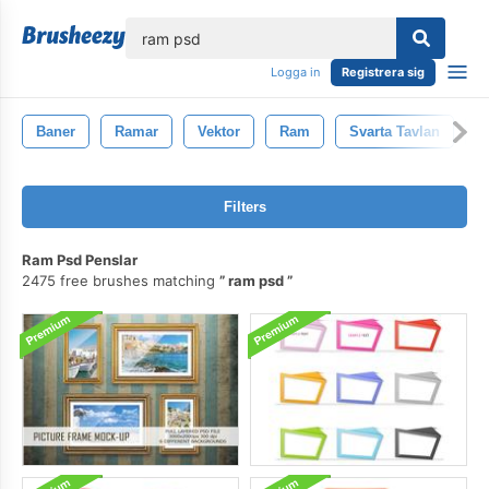
lose
Logga in
Registrera sig
Baner
Ramar
Vektor
Ram
Svarta Tavlan
K
Filters
Ram Psd Penslar
2475 free brushes matching
ram psd