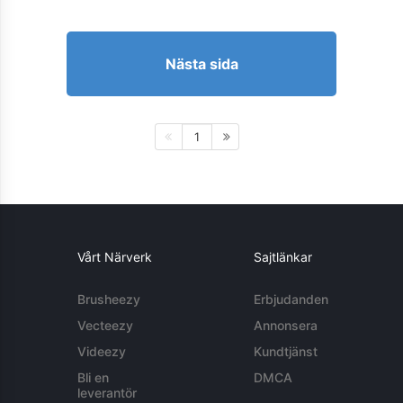
Nästa sida
1
Vårt Närverk
Sajtlänkar
Brusheezy
Erbjudanden
Vecteezy
Annonsera
Videezy
Kundtjänst
Bli en
DMCA
leverantör