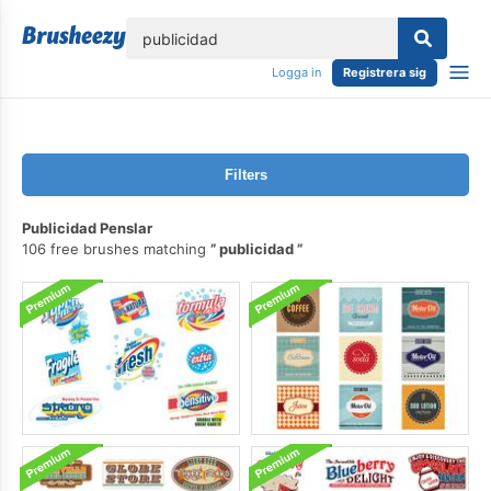
lose
Logga in
Registrera sig
Filters
Publicidad Penslar
106 free brushes matching
publicidad