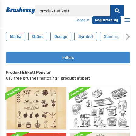
lose
Logga in
Registrera sig
Märka
Gräns
Design
Symbol
Samling
Ko
Filters
Produkt Etikett Penslar
618 free brushes matching
produkt etikett