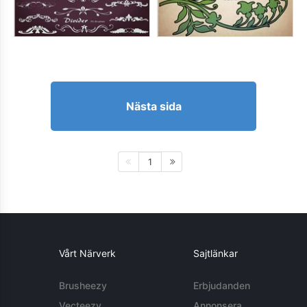
Nästa sida
1
Vårt Närverk
Sajtlänkar
Brusheezy
Erbjudanden
Vecteezy
Annonsera