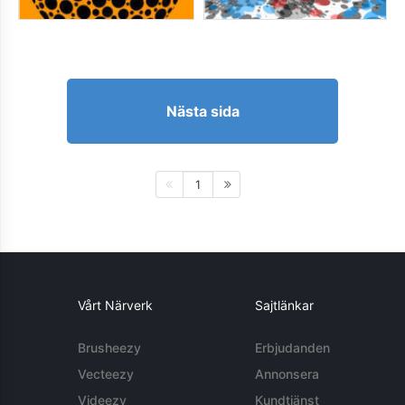
Nästa sida
1
Vårt Närverk
Sajtlänkar
Brusheezy
Erbjudanden
Vecteezy
Annonsera
Videezy
Kundtjänst