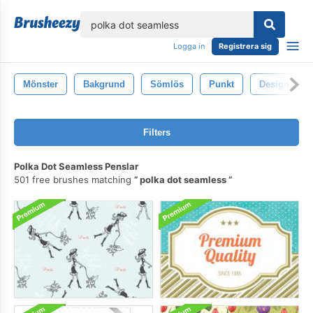
lose
Logga in
Registrera sig
Mönster
Bakgrund
Sömlös
Punkt
Design
Filters
Polka Dot Seamless Penslar
501 free brushes matching
polka dot seamless