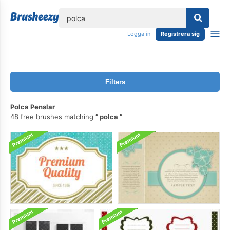
lose
Logga in
Registrera sig
Filters
Polca Penslar
48 free brushes matching
polca