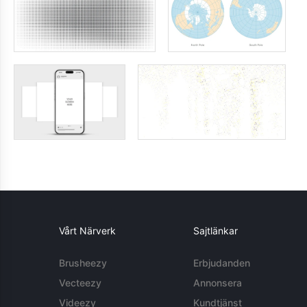
Vårt Närverk
Sajtlänkar
Brusheezy
Erbjudanden
Vecteezy
Annonsera
Videezy
Kundtjänst