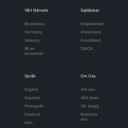
Vårt Närverk
Sajtlänkar
Brusheezy
Erbjudanden
Vecteezy
Annonsera
Videezy
Kundtjänst
Bli en
DMCA
leverantör
Språk
Om Oss
English
Om oss
Español
Vårt team
Português
Vår blogg
Deutsch
Kontakta
oss
Mer...