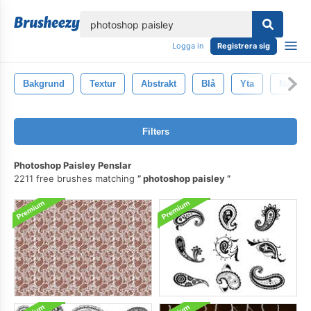
lose
Logga in
Registrera sig
Bakgrund
Textur
Abstrakt
Blå
Yta
Natur
Filters
Photoshop Paisley Penslar
2211 free brushes matching
photoshop paisley