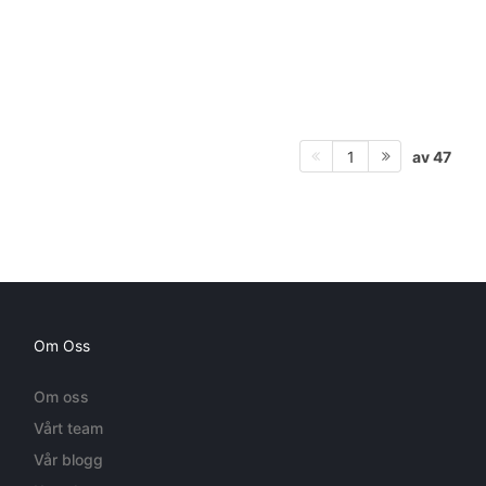
av 47
1
Om Oss
Om oss
Vårt team
Vår blogg