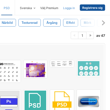
Registrera sig
PSD
Svenska
Välj Premium
Logga in
Närbild
Texturerad
Årgång
Effekt
Mörk
Tapet
av 47
1