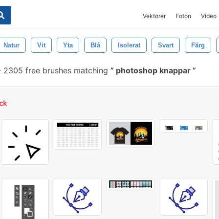
Vektorer
Foton
Video
Natur
Vit
Yta
Blå
Isolerat
Svart
Färg
-
2305 free brushes matching
photoshop knappar