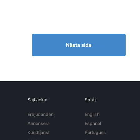
Nästa sida
Sajtlänkar
Språk
Erbjudanden
English
Annonsera
Español
Kundtjänst
Português