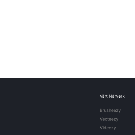
Vårt Närverk
Brusheezy
Vecteezy
Videezy