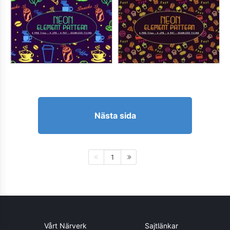
Nästa sida
1
Vårt Närverk
Sajtlänkar