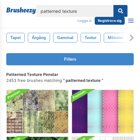
lose
Logga in
Registrera sig
Tapet
Årgång
Gammal
Textur
Mönster
De
Filters
Patterned Texture Penslar
2453 free brushes matching
patterned texture