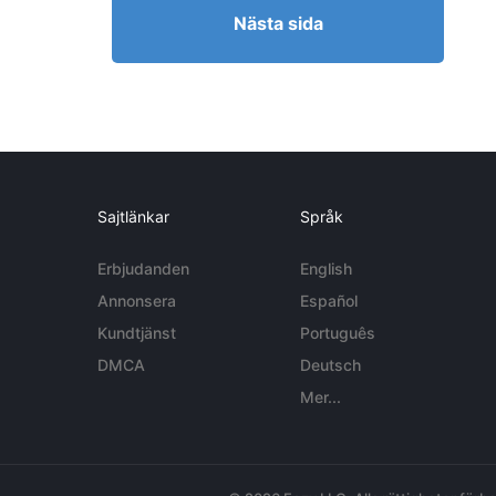
Nästa sida
Sajtlänkar
Språk
Erbjudanden
English
Annonsera
Español
Kundtjänst
Português
DMCA
Deutsch
Mer...