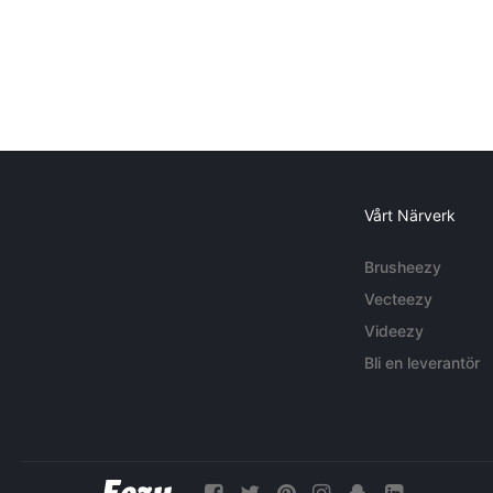
Vårt Närverk
Brusheezy
Vecteezy
Videezy
Bli en leverantör