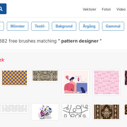
Vektorer
Foton
Video
r
Mönster
Textil-
Bakgrund
Årgång
Gammal
82 free brushes matching
pattern designer