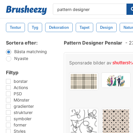
Textur
Tyg
Dekoration
Tapet
Design
Natu
Sortera efter:
Pattern Designer Penslar
-
23
Bästa matchning
Nyaste
Sponsrade bilder av
Filtyp
borstar
Actions
PSD
Mönster
gradienter
strukturer
symboler
former
Styles