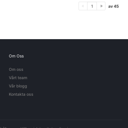
av 45
1
Om Oss
Om oss
Vårt team
Vår blogg
Kontakta oss