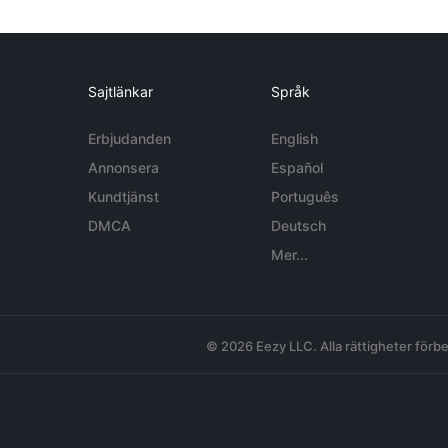
Sajtlänkar
Språk
Erbjudanden
English
Annonsera
Español
Kundtjänst
Português
DMCA
Deutsch
Mer...
© 2026 Eezy LLC. Alla rättigheter förbe