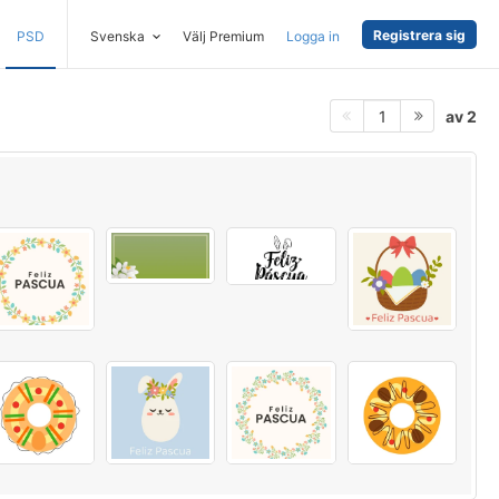
Registrera sig
PSD
Svenska
Välj Premium
Logga in
av 2
1