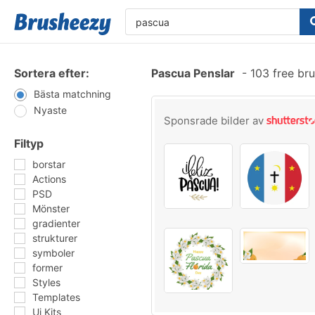
Sortera efter:
Pascua Penslar
-
103 free br
Bästa matchning
Nyaste
Sponsrade bilder av
Filtyp
borstar
Actions
PSD
Mönster
gradienter
strukturer
symboler
former
Styles
Templates
Ui Kits