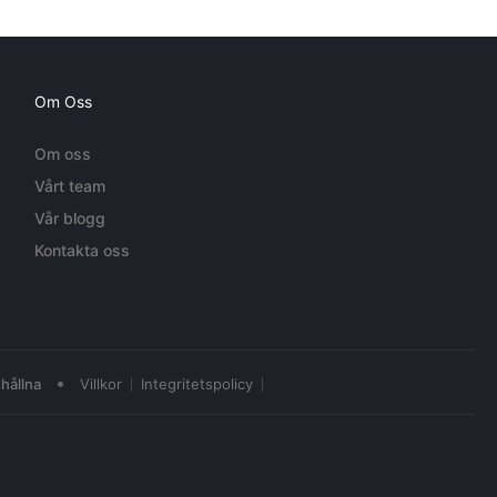
Om Oss
Om oss
Vårt team
Vår blogg
Kontakta oss
•
hållna
Villkor
Integritetspolicy