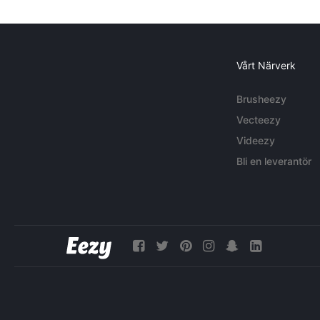
Vårt Närverk
Brusheezy
Vecteezy
Videezy
Bli en leverantör