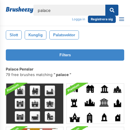
lose
Logga in
Registrera sig
Slott
Kunglig
Palatsvektor
Filters
Palace Penslar
79 free brushes matching
palace