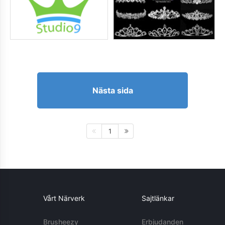
Nästa sida
1
Vårt Närverk
Sajtlänkar
Brusheezy
Erbjudanden