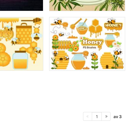
av 3
1