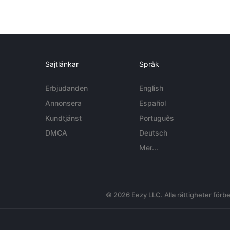
Sajtlänkar
Språk
Erbjudanden
English
Annonsera
Español
Kundtjänst
Português
DMCA
Deutsch
Mer...
© 2026 Eezy LLC. Alla rättigheter förbe