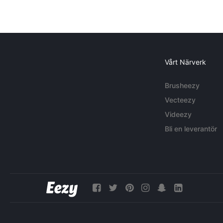
Vårt Närverk
Brusheezy
Vecteezy
Videezy
Bli en leverantör