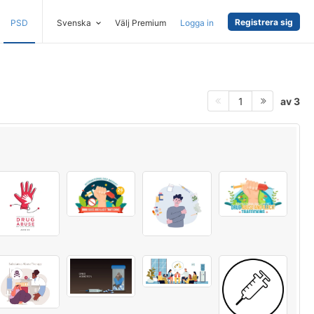
Registrera sig
PSD
Svenska
Välj Premium
Logga in
av 3
1