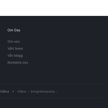
Om Oss
Om oss
Vårt team
Vår blogg
Kontakta oss
•
hållna
Villkor
Integritetspolicy