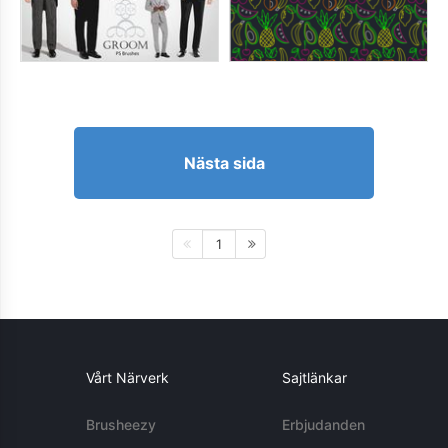
Nästa sida
1
Vårt Närverk
Sajtlänkar
Brusheezy
Erbjudanden