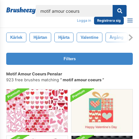
lose
Logga in
Registrera sig
Kärlek
Hjärtan
Hjärta
Valentine
Årgång
D
Filters
Motif Amour Coeurs Penslar
923 free brushes matching
motif amour coeurs