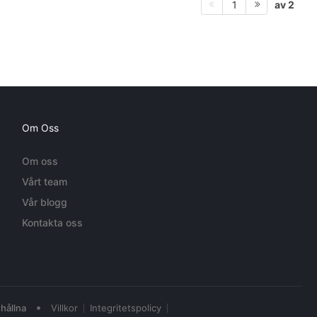
av 2
1
Om Oss
Om oss
Vårt team
Vår blogg
Kontakta oss
•
hållna
Villkor
Integritetspolicy