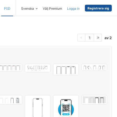
Registrera sig
PSD
Svenska
Välj Premium
Logga in
av 2
1