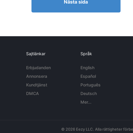
Nästa sida
Sajtlänkar
Språk
Erbjudanden
English
Annonsera
Español
Kundtjänst
Português
DMCA
Deutsch
Mer...
© 2026 Eezy LLC. Alla rättigheter förbe