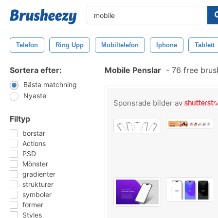
Telefon
Ring Upp
Mobiltelefon
Iphone
Tablett
Sortera efter:
Mobile Penslar
-
76 free bru
Bästa matchning
Nyaste
Sponsrade bilder av
Filtyp
borstar
Actions
PSD
Mönster
gradienter
strukturer
symboler
former
Styles