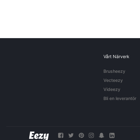
Vårt Närverk
Brusheezy
Vecteezy
Videezy
Bli en leverantör