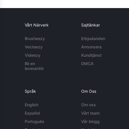
Vårt Närverk
Sajtlänkar
Brusheezy
Erbjudanden
Vecteezy
Annonsera
Videezy
Kundtjänst
Bli en
DMCA
leverantör
Språk
Om Oss
English
Om oss
Español
Vårt team
Português
Vår blogg