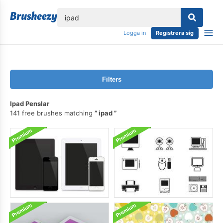
lose
Logga in
Registrera sig
Filters
Ipad Penslar
141 free brushes matching
ipad