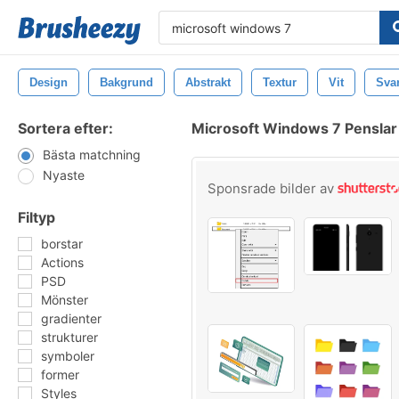
Design
Bakgrund
Abstrakt
Textur
Vit
Svar
Sortera efter:
Microsoft Windows 7 Penslar
Bästa matchning
Nyaste
Sponsrade bilder av
Filtyp
borstar
Actions
PSD
Mönster
gradienter
strukturer
symboler
former
Styles