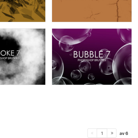
av 6
1