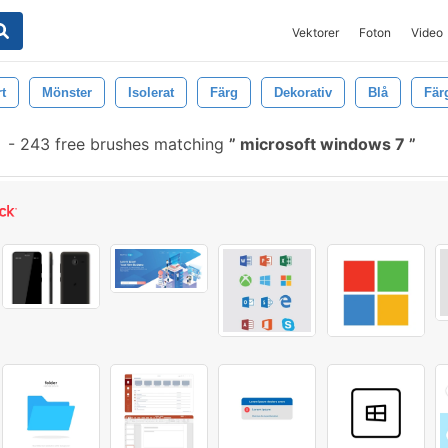
Vektorer
Foton
Video
t
Mönster
Isolerat
Färg
Dekorativ
Blå
Fär
-
243 free brushes matching
microsoft windows 7