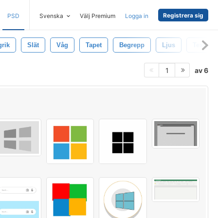
Registrera sig
PSD
Svenska
Välj Premium
Logga in
grik
Slät
Våg
Tapet
Begrepp
Ljus
Texturer
av 6
1