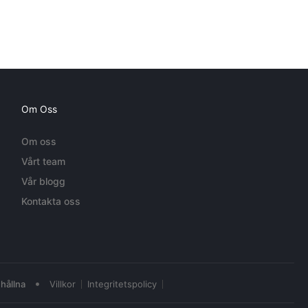
Om Oss
Om oss
Vårt team
Vår blogg
Kontakta oss
•
hållna
Villkor
Integritetspolicy