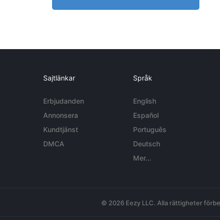
Sajtlänkar
Språk
Erbjudanden
English
Annonsera
Español
Kundtjänst
Português
DMCA
Deutsch
Mer...
© 2026 Eezy LLC. Alla rättigheter förbe