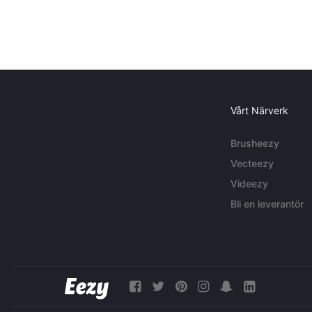
Vårt Närverk
Brusheezy
Vecteezy
Videezy
Bli en leverantör