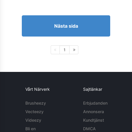
Nästa sida
1
Vårt Närverk
Sajtlänkar
Brusheezy
Erbjudanden
Vecteezy
Annonsera
Videezy
Kundtjänst
Bli en
DMCA