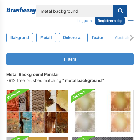
lose
Logga in
Registrera sig
Bakgrund
Metall
Dekorera
Textur
Abstrakt
Filters
Metal Background Penslar
2912 free brushes matching
metal background