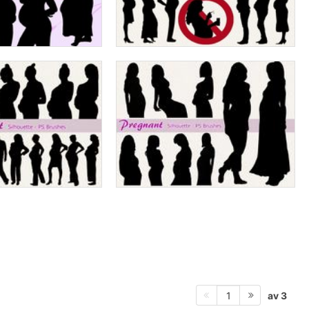
av 3
1