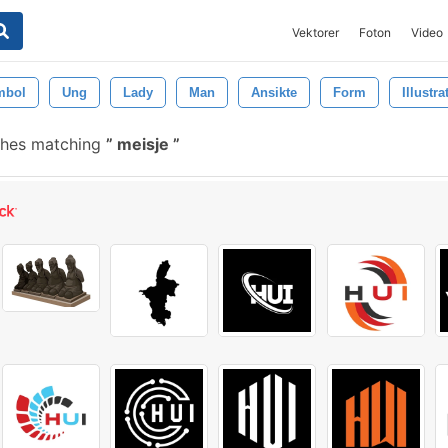
Vektorer
Foton
Video
mbol
Ung
Lady
Man
Ansikte
Form
Illustra
shes matching
meisje