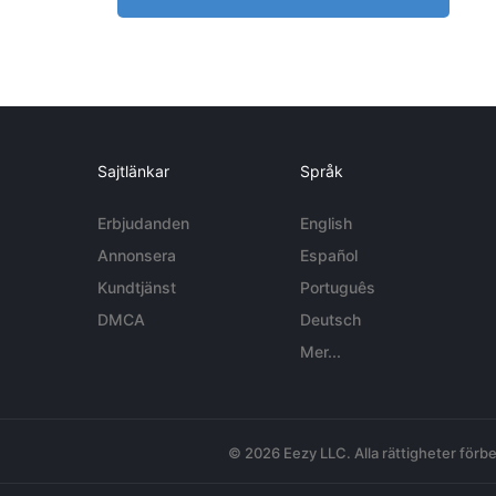
Sajtlänkar
Språk
Erbjudanden
English
Annonsera
Español
Kundtjänst
Português
DMCA
Deutsch
Mer...
© 2026 Eezy LLC. Alla rättigheter förbe