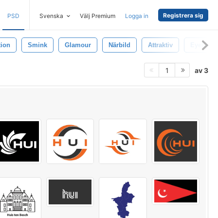
Registrera sig
PSD
Svenska
Välj Premium
Logga in
tion
Smink
Glamour
Närbild
Attraktiv
Eyeball
av 3
1