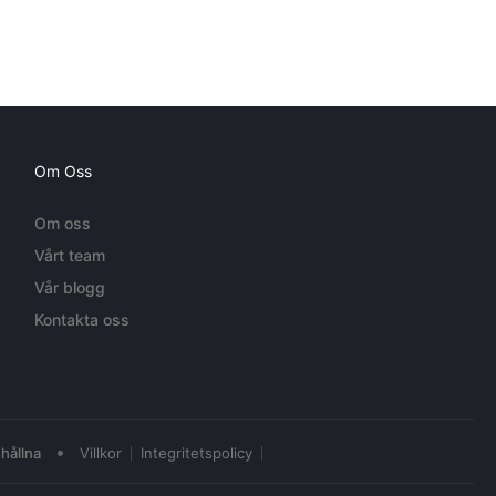
Om Oss
Om oss
Vårt team
Vår blogg
Kontakta oss
•
hållna
Villkor
Integritetspolicy