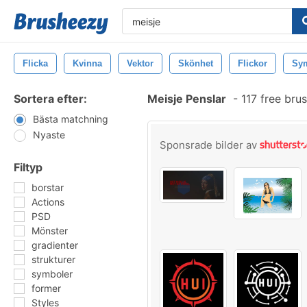
Flicka
Kvinna
Vektor
Skönhet
Flickor
Sy
Sortera efter:
Meisje Penslar
-
117 free bru
Bästa matchning
Nyaste
Sponsrade bilder av
Filtyp
borstar
Actions
PSD
Mönster
gradienter
strukturer
symboler
former
Styles