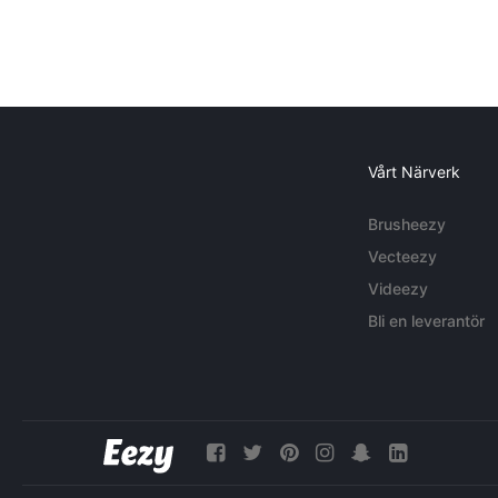
Vårt Närverk
Brusheezy
Vecteezy
Videezy
Bli en leverantör