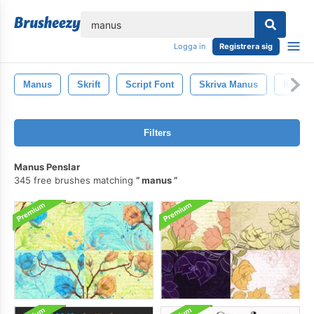
lose
Logga in
Registrera sig
Manus
Skrift
Script Font
Skriva Manus
Kalligr
Filters
Manus Penslar
345 free brushes matching
manus