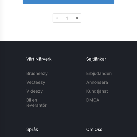
1
Vårt Närverk
Sajtlänkar
Brusheezy
Erbjudanden
Vecteezy
Annonsera
Videezy
Kundtjänst
Bli en
DMCA
leverantör
Språk
Om Oss