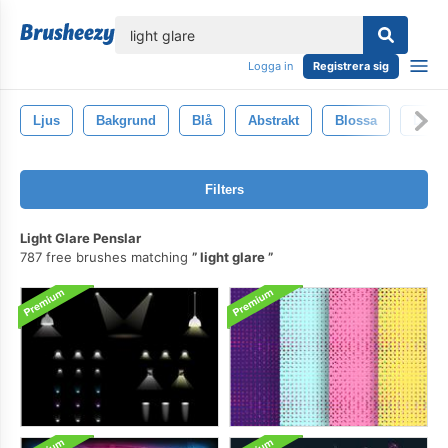
lose
Logga in
Registrera sig
Ljus
Bakgrund
Blå
Abstrakt
Blossa
Desi
Filters
Light Glare Penslar
787 free brushes matching
light glare