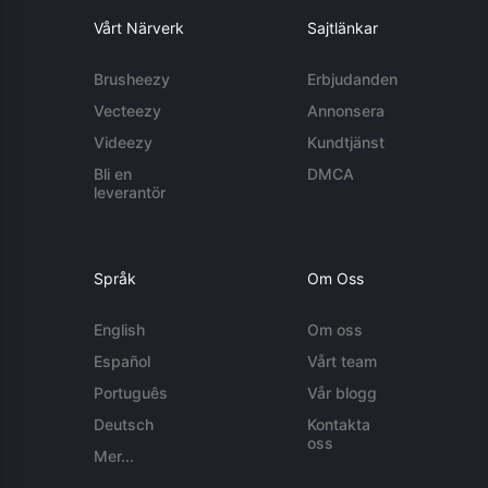
Vårt Närverk
Sajtlänkar
Brusheezy
Erbjudanden
Vecteezy
Annonsera
Videezy
Kundtjänst
Bli en
DMCA
leverantör
Språk
Om Oss
English
Om oss
Español
Vårt team
Português
Vår blogg
Deutsch
Kontakta
oss
Mer...