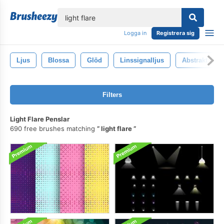
lose
Logga in
Registrera sig
Ljus
Blossa
Glöd
Linssignalljus
Abstrakt
Filters
Light Flare Penslar
690 free brushes matching
light flare