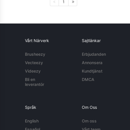
1
Vårt Närverk
Sajtlänkar
Brusheezy
Erbjudanden
Vecteezy
Annonsera
Videezy
Kundtjänst
Bli en
DMCA
leverantör
Språk
Om Oss
English
Om oss
Español
Vårt team