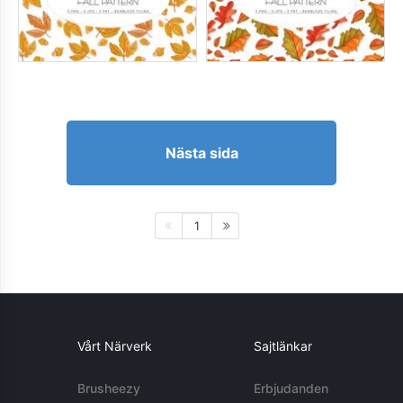
Nästa sida
1
Vårt Närverk
Sajtlänkar
Brusheezy
Erbjudanden