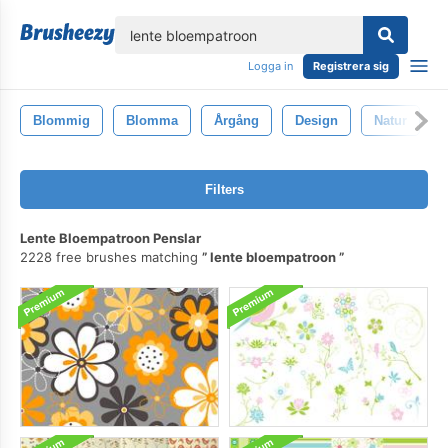
lose
Logga in
Registrera sig
Blommig
Blomma
Årgång
Design
Natur
Filters
Lente Bloempatroon Penslar
2228 free brushes matching
lente bloempatroon