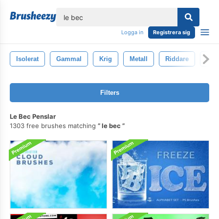
lose
Logga in
Registrera sig
Isolerat
Gammal
Krig
Metall
Riddare
Kraf
Filters
Le Bec Penslar
1303 free brushes matching
le bec