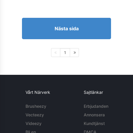
Nästa sida
1
Vårt Närverk
Sajtlänkar
Brusheezy
Erbjudanden
Vecteezy
Annonsera
Videezy
Kundtjänst
Bli en
DMCA