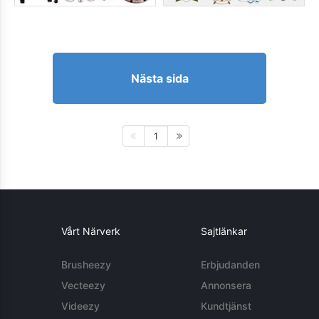
Nästa sida
1
Vårt Närverk
Sajtlänkar
Brusheezy
Erbjudanden
Vecteezy
Annonsera
Videezy
Kundtjänst