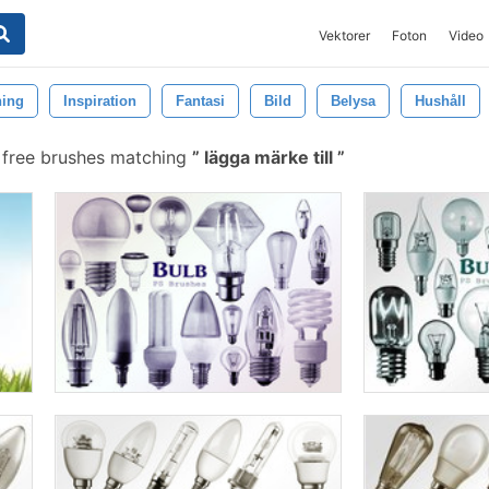
Vektorer
Foton
Video
ning
Inspiration
Fantasi
Bild
Belysa
Hushåll
 free brushes matching
lägga märke till