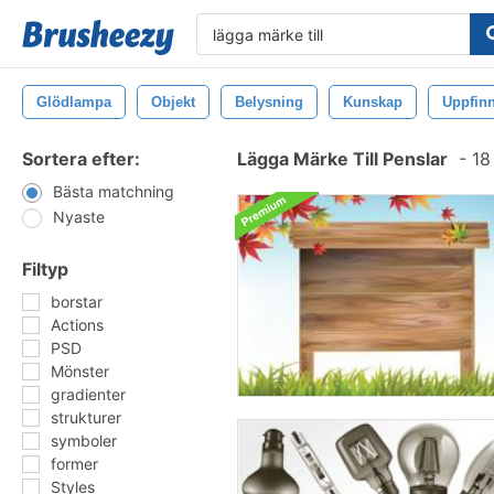
Glödlampa
Objekt
Belysning
Kunskap
Uppfin
Sortera efter:
Lägga Märke Till Penslar
-
18
Bästa matchning
Nyaste
Filtyp
borstar
Actions
PSD
Mönster
gradienter
strukturer
symboler
former
Styles