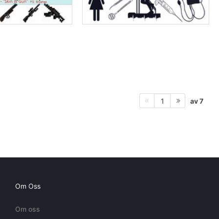
av 7
1
Om Oss
Om oss