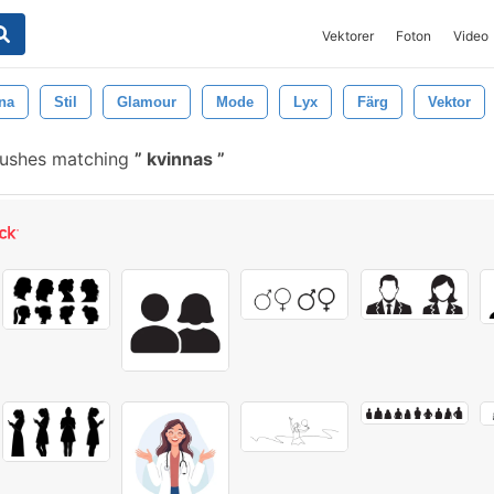
Vektorer
Foton
Video
na
Stil
Glamour
Mode
Lyx
Färg
Vektor
rushes matching
kvinnas