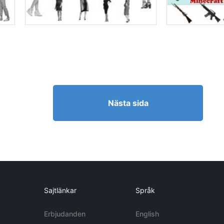
Nästa sida
Sajtlänkar
Språk
Erbjudanden
English