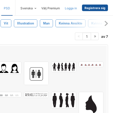
Registrera sig
PSD
Svenska
Välj Premium
Logga in
Vit
Illustration
Man
Kvinna Ansikte
Kvinna Silhue
av 7
1