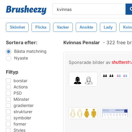
Skönhet
Flicka
Vacker
Ansikte
Lady
Kvin
Sortera efter:
Kvinnas Penslar
-
322 free b
Bästa matchning
Nyaste
Sponsrade bilder av
Filtyp
borstar
Actions
PSD
Mönster
gradienter
strukturer
symboler
former
Styles