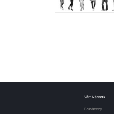
Vårt Närverk
Brusheezy