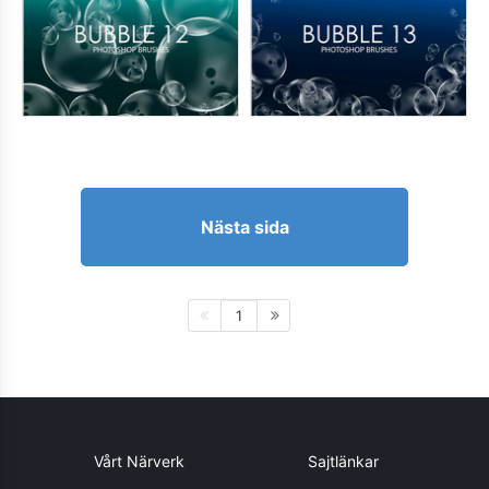
Nästa sida
1
Vårt Närverk
Sajtlänkar