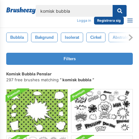
lose
Logga in
Registrera sig
Bubbla
Bakgrund
Isolerat
Cirkel
Abstrakt
Filters
Komisk Bubbla Penslar
297 free brushes matching
komisk bubbla