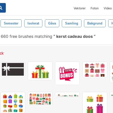
Vektorer
Foton
Video
Semester
Isolerat
Gåva
Samling
Bakgrund
660 free brushes matching
kerst cadeau doos