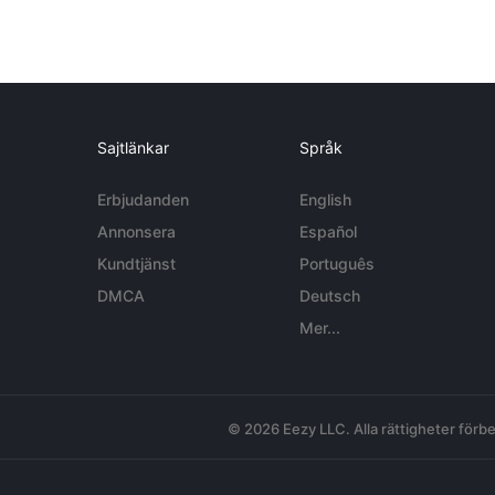
Sajtlänkar
Språk
Erbjudanden
English
Annonsera
Español
Kundtjänst
Português
DMCA
Deutsch
Mer...
© 2026 Eezy LLC. Alla rättigheter förbe