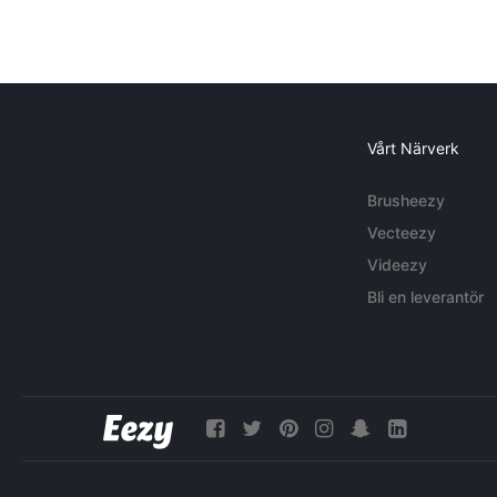
Vårt Närverk
Brusheezy
Vecteezy
Videezy
Bli en leverantör