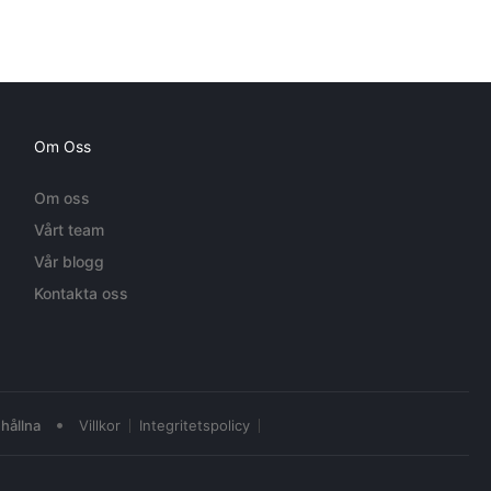
Om Oss
Om oss
Vårt team
Vår blogg
Kontakta oss
•
hållna
Villkor
Integritetspolicy