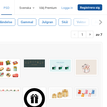
Registrera sig
PSD
Svenska
Välj Premium
Logga in
Händelse
Gammal
Julgran
Skål
Vektor
Julklap
av 7
1