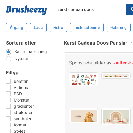
Årgång
Låda
Retro
Tecknad Serie
Hälsning
Sortera efter:
Kerst Cadeau Doos Penslar
-
Bästa matchning
Nyaste
Sponsrade bilder av
Filtyp
borstar
Actions
PSD
Mönster
gradienter
strukturer
symboler
former
Styles