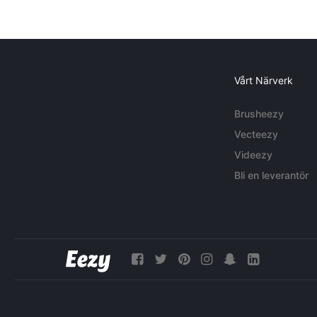
Vårt Närverk
Brusheezy
Vecteezy
Videezy
Bli en leverantör