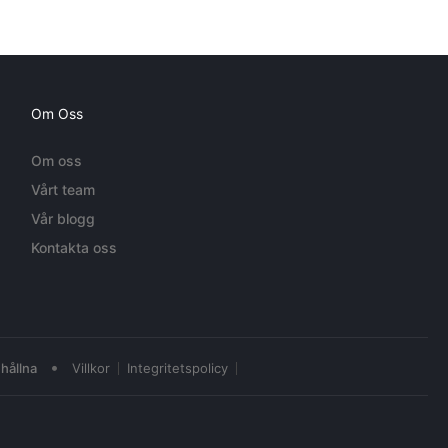
Om Oss
Om oss
Vårt team
Vår blogg
Kontakta oss
•
hållna
Villkor
Integritetspolicy