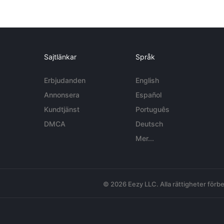
Sajtlänkar
Språk
Erbjudanden
English
Annonsera
Español
Kundtjänst
Português
DMCA
Deutsch
Mer...
© 2026 Eezy LLC. Alla rättigheter förbe