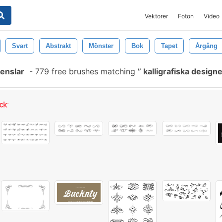
Vektorer
Foton
Video
Svart
Abstrakt
Mönster
Bok
Tapet
Årgång
Penslar
-
779 free brushes matching
kalligrafiska desig