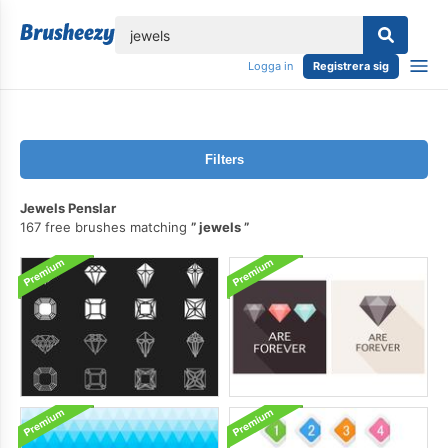
lose
Logga in
Registrera sig
Filters
Jewels Penslar
167 free brushes matching
jewels