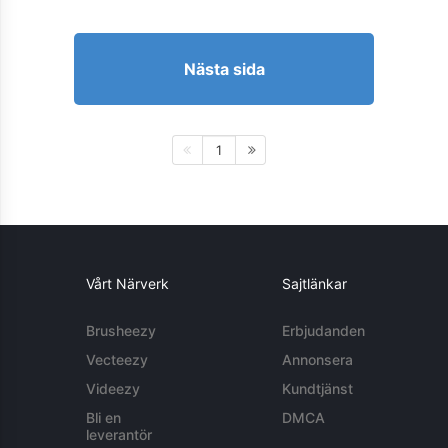
Nästa sida
1
Vårt Närverk
Sajtlänkar
Brusheezy
Erbjudanden
Vecteezy
Annonsera
Videezy
Kundtjänst
Bli en
DMCA
leverantör