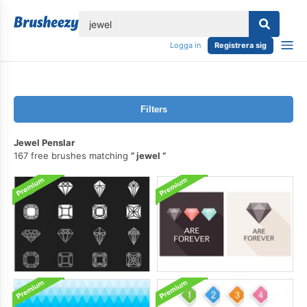
lose
Logga in
Registrera sig
Filters
Jewel Penslar
167 free brushes matching
jewel