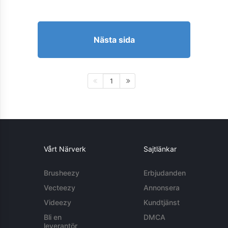
Nästa sida
1
Vårt Närverk
Sajtlänkar
Brusheezy
Erbjudanden
Vecteezy
Annonsera
Videezy
Kundtjänst
Bli en
DMCA
leverantör