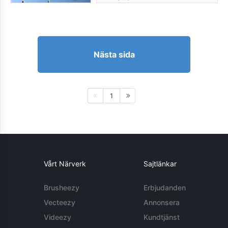
Nästa sida
1
Vårt Närverk
Sajtlänkar
Brusheezy
Erbjudanden
Vecteezy
Annonsera
Videezy
Kundtjänst