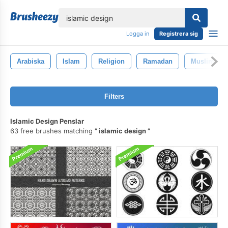
lose
Logga in
Registrera sig
Arabiska
Islam
Religion
Ramadan
Muslim
Filters
Islamic Design Penslar
63 free brushes matching
islamic design