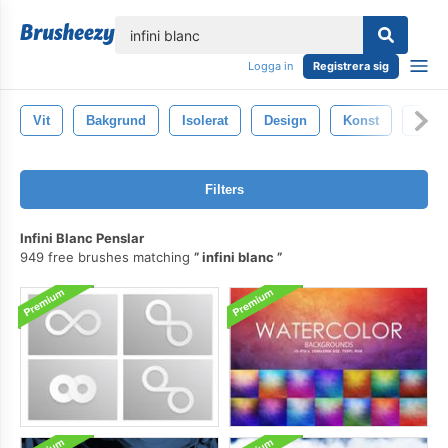
lose
Logga in
Registrera sig
Vit
Bakgrund
Isolerat
Design
Konst
Stil
Filters
Infini Blanc Penslar
949 free brushes matching
infini blanc