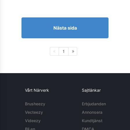
Nästa sida
1
Vårt Närverk
Sajtlänkar
Brusheezy
Erbjudanden
Vecteezy
Annonsera
Videezy
Kundtjänst
Bli en
DMCA