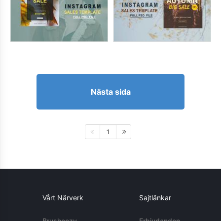
Nästa sida
1
Vårt Närverk
Sajtlänkar
Brusheezy
Erbjudanden