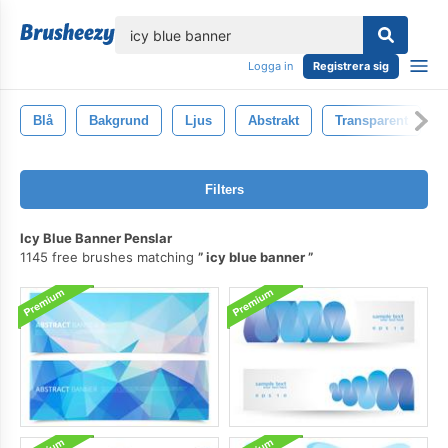
lose
Logga in
Registrera sig
Blå
Bakgrund
Ljus
Abstrakt
Transparent
Filters
Icy Blue Banner Penslar
1145 free brushes matching
icy blue banner